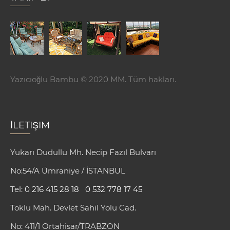
Yazıcıoğlu Bambu © 2020 MM. Tüm hakları.
İLETIŞIM
Yukarı Dudullu Mh. Necip Fazıl Bulvarı
No:54/A Ümraniye / İSTANBUL
Tel:
0 216 415 28 18
0 532 778 17 45
Toklu Mah. Devlet Sahil Yolu Cad.
No: 411/1 Ortahisar/TRABZON